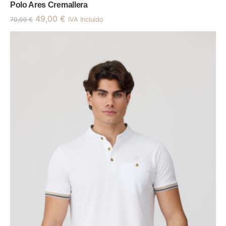
Polo Ares Cremallera
49,00
€
70,00
€
IVA Incluido