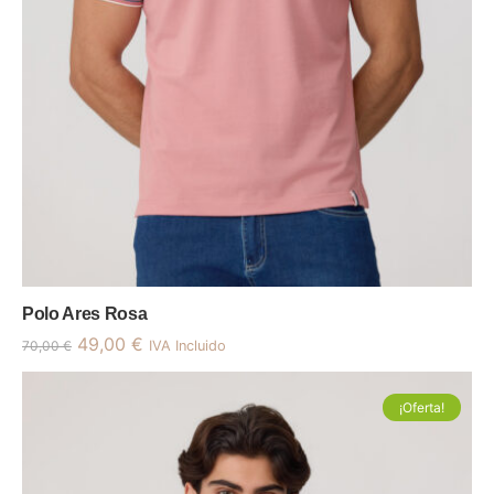
Polo Ares Rosa
49,00
€
70,00
€
IVA Incluido
¡Oferta!