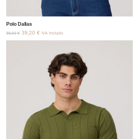
Polo Dallas
39,20
€
56,00
€
IVA Incluido