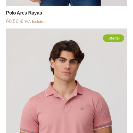
Polo Ares Rayas
66,50
€
IVA Incluido
¡Oferta!