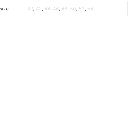
size
40
,
42
,
44
,
46
,
48
,
50
,
52
,
54