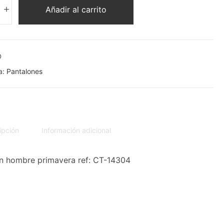
Añadir al carrito
D
a:
Pantalones
ipción
Información adicional
n hombre primavera ref: CT-14304