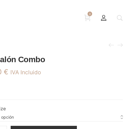
0
talón Combo
0
€
IVA Incluido
ize