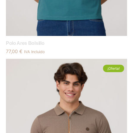
Polo Ares Bolsillo
77,00
€
IVA Incluido
¡Oferta!