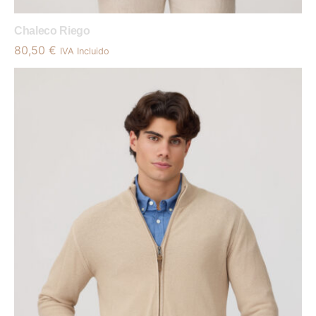
Chaleco Riego
80,50
€
IVA Incluido