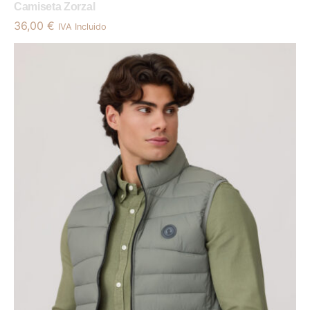
Camiseta Zorzal
36,00
€
IVA Incluido