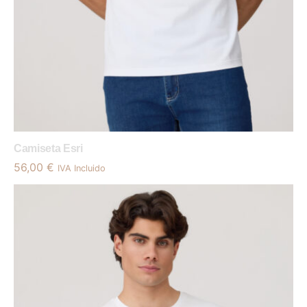
Camiseta Esri
56,00
€
IVA Incluido