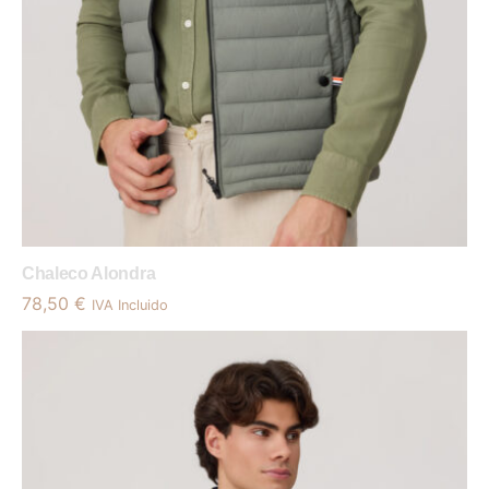
Chaleco Alondra
78,50
€
IVA Incluido