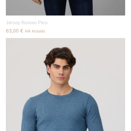
Jersey Romeo Pico
63,00
€
IVA Incluido