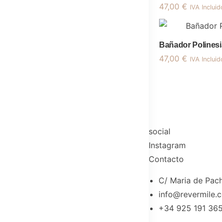
47,00
€
IVA Incluid
Bañador Polinesi
47,00
€
IVA Incluid
social
Instagram
Contacto
C/ Maria de Pach
info@revermile.
+34 925 191 36