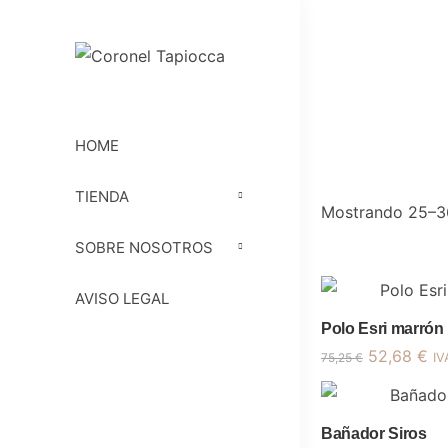
HOME
TIENDA
Mostrando 25–36
SOBRE NOSOTROS
AVISO LEGAL
Polo Esri marrón
El
El
52,68
€
75,25
€
IV
precio
pr
original
ac
era:
es:
Bañador Siros
75,25 €.
52