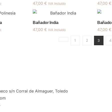
47,00
€
47,00
€
o
IVA Incluido
a
Bañador India
Bañado
47,00
€
47,00
€
o
IVA Incluido
1
2
3
4
eco s/n Corral de Almaguer, Toledo
com
5