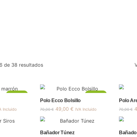
Ordenado
 de 38 resultados
por
precio:
alto
a
¡Oferta!
¡Oferta!
Polo Ecco Bolsillo
Polo Ar
bajo
El
El
E
49,00
€
A Incluido
70,00
€
IVA Incluido
70,00
€
ecio
precio
precio
p
tual
original
actual
o
era:
es:
e
Bañador Túnez
Bañador
,68 €.
70,00 €.
49,00 €.
7