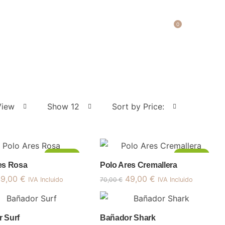
0
View
Show 12
Sort by Price:
¡Oferta!
¡Oferta!
es Rosa
Polo Ares Cremallera
l
El
El
El
49,00
€
49,00
€
IVA Incluido
70,00
€
IVA Incluido
recio
precio
precio
precio
riginal
actual
original
actual
ra:
es:
era:
es:
 Surf
Bañador Shark
0,00 €.
49,00 €.
70,00 €.
49,00 €.