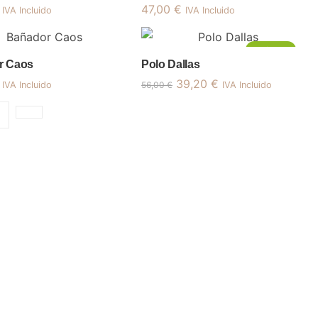
47,00
€
IVA Incluido
IVA Incluido
¡Oferta!
r Caos
Polo Dallas
El
El
39,20
€
IVA Incluido
56,00
€
IVA Incluido
precio
precio
original
actual
era:
es:
56,00 €.
39,20 €.