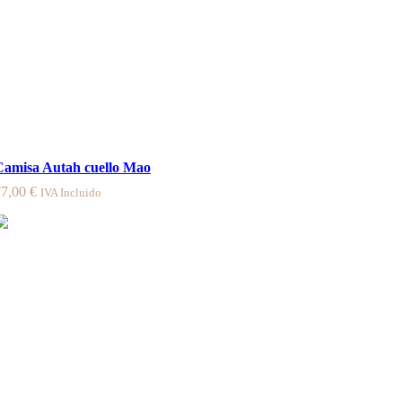
Camisa Autah cuello Mao
77,00
€
IVA Incluido