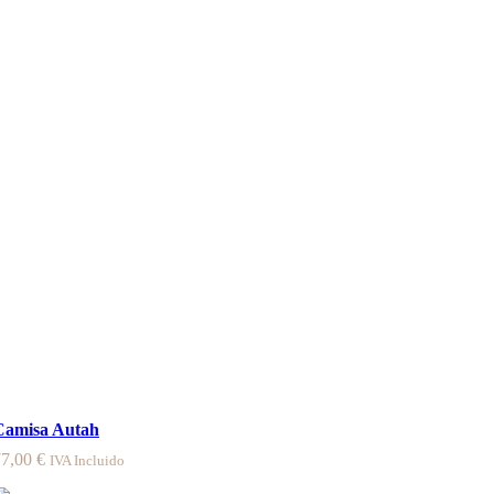
Camisa Autah
77,00
€
IVA Incluido