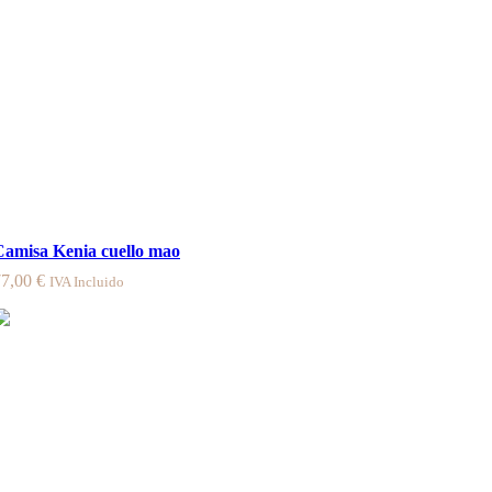
Camisa Kenia cuello mao
77,00
€
IVA Incluido