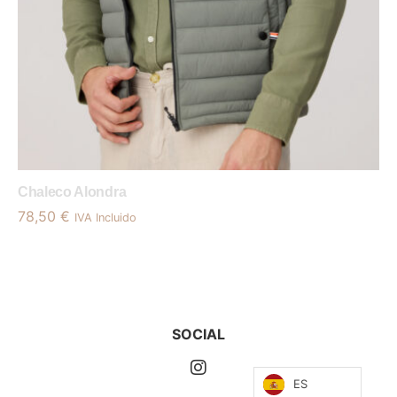
Chaleco Alondra
78,50
€
IVA Incluido
SOCIAL
ES