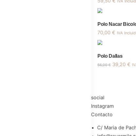
59,50
€
IVA Inclui
Polo Nacar Bicol
70,00
€
IVA Inclui
Polo Dallas
El
El
39,20
€
56,00
€
IV
precio
pr
original
ac
era:
es
56,00 €.
39
social
Instagram
Contacto
C/ Maria de Pach