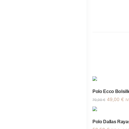
Polo Ecco Bolsill
El
El
49,00
€
70,00
€
IV
precio
pr
original
ac
era:
es
Polo Dallas Raya
70,00 €.
49