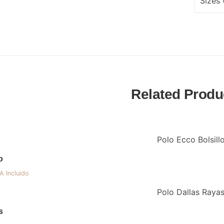
Sizes 
Related Produ
o
A Incluido
ecio
tual
:
s
,00 €.