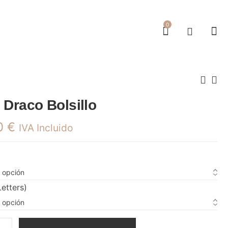
0
 Draco Bolsillo
0
€
IVA Incluido
Letters)