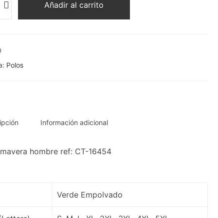
Añadir al carrito
o
lo
idad
D
a:
Polos
ipción
Información adicional
imavera hombre ref: CT-16454
Verde Empolvado