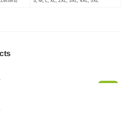
(Letters)
S
,
M
,
L
,
XL
,
2XL
,
3XL
,
4XL
,
5XL
cts
¡Oferta!