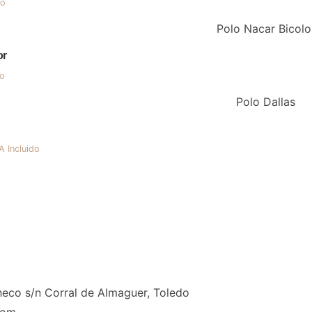
do
or
do
A Incluido
ecio
tual
:
,20 €.
eco s/n Corral de Almaguer, Toledo