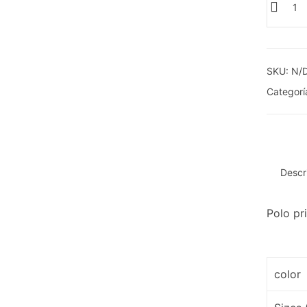
Drac
Bolsil
cant
SKU:
N/
Categorí
Descr
Polo pr
color